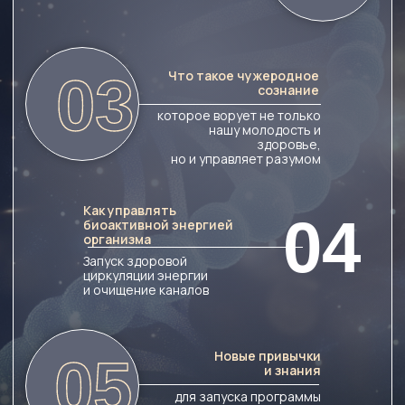
Простую
и эффективную схему
оздоровления
и регенерации
организма
Рабочий рецепт
красоты и молодости,
который легко
внедрить в жизнь
После прохождения,
вы получите