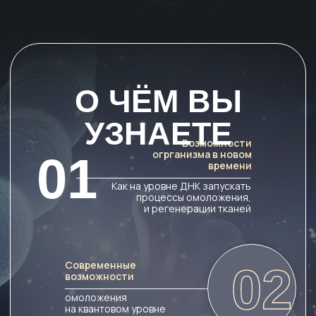
Современные
02
возможности
омоложения
на квантовом уровне
03
Что такое чужеродное
сознание
которое ворует не только
нашу молодость и
здоровье,
но и управляет разумом
Как управлять
04
биоактивной энергией
организма
Запуск здоровой
циркуляции энергии
и очищение каналов
Новые привычки
05
и знания
для запуска программы
омоложения
и регенерации тела. Новая
система жизни