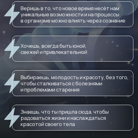
Эфир с нутрициологом
Книга «Око Возрождения»
Книга «2150 год»
Доступ:
14 дней с возможностью продления
25.000 р
15 000 р