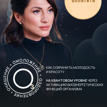
КАК СОХРАНИТЬ МОЛОДОСТЬ
И КРАСОТУ
НА КВАНТОВОМ УРОВНЕ
ЧЕРЕЗ
АКТИВАЦИЮ БИОЭНЕРГЕТИЧЕСКИХ
3
ФУНКЦИЙ ОРГАНИЗМА
О ЧЁМ ВЫ
УЗНАЕТЕ
Возможности
огрганизма в новом
01
времени
Как на уровне ДНК запускать
процессы омоложения,
и регенерации тканей