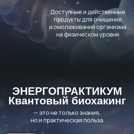
⁠Рецепты для молодости
и красоты
Эффективный комплекс
биоэнергетических упражнений для
раскрепощения центров
проявленности и активации энергии
молодости
энерго
практикум
точно для
тебя,
если
ты