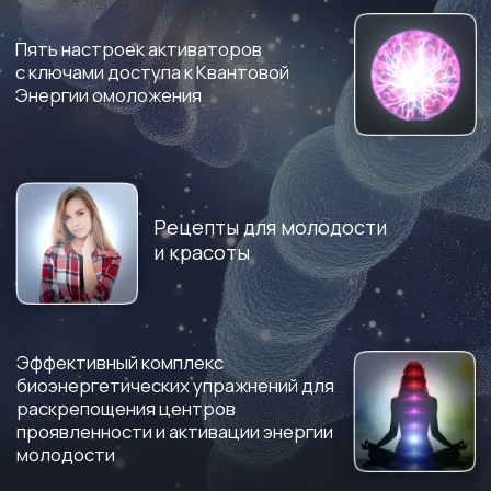
ЭНЕРГОПРАКТИКУМ?
14 дней трансформации:
Максимум практики — максимум результата!
Это не просто бот — это ваш личный
наставник, который в течение 14 дней будет
держать вас в фокусе и напоминать, как
правильно делать практики.
Вы изучаете
3 мощных урока
Видите чёткий разбор
упражнений
Каждый день
применяете это
на практике
Результат? 14 дней
полной включённости,