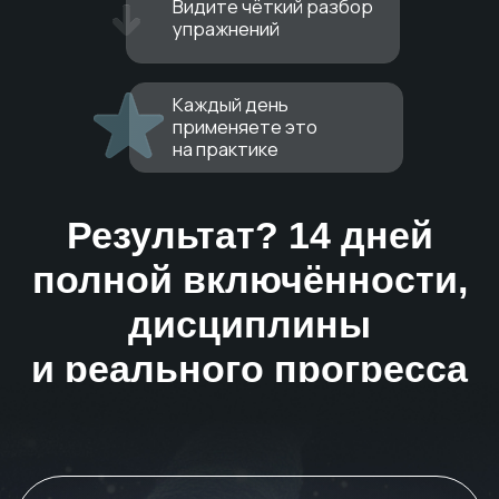
2025 © Все права защищены
ИП ВАСАЖЕНКО ЕЛЕНА ЮРЬЕВНА
Расчетный счет: 40702810038000143952
ИНН: 771584252598
ОГРН: 319774600091149