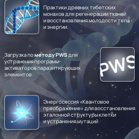
Родилась в женском теле и желаешь
улучшить качество жизни
Веришь в то, что новое время несёт нам
уникальные возможности и на процессы
в организме можно влиять через сознание
Хочешь, всегда быть юной,
свежей и привлекательной
Выбираешь, молодость и красоту, без того,
чтобы сталкиваться с болезнями
и проблемами старения
Знаешь, что ты пришла сюда, чтобы
радоваться жизни и наслаждаться
красотой своего тела
КАК
ПРОХОДИТ