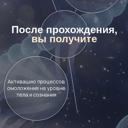
Практики древних тибетских
монахов для регенерации тканей
и восстановления молодости тела
и энергии.
Загрузка по
методу PWS
для
устранения программ-
активаторов паразитирующих
элементов.
Энергосессия «Квантовое
преображение» для восстановления
эталонной структуры клетки
и устранения мутаций
Пять настроек активаторов
с ключами доступа к Квантовой
Энергии омоложения