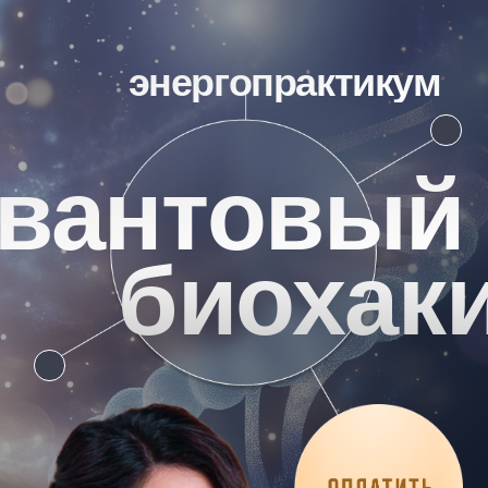
энергопрактикум
квантовый
биохакинг