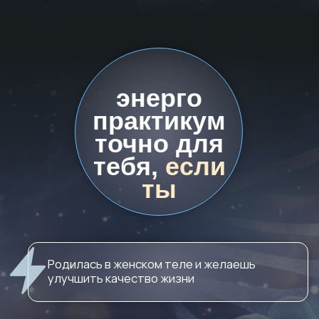
дисциплины
и реального прогресса
ЭНЕРГОПРАКТИКУМ
«КВАНТОВЫЙ
БИОХАКИНГ»
3 полноценных урока
3 видеолекции
Практические упражнения
и проработки
Методические материалы
3 эксклюзивных гайда по красоте
и молодости
4 мощные настройки
🤖 Бот с напоминаниями
🎁 Бонусы: