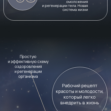
Активацию процессов
омоложения на уровне
тела и сознания
Доступные и действенные
продукты для очищения
и омолаживания организма
на физическом уровне
ЭНЕРГОПРАКТИКУМ
Квантовый биохакинг
— это не только знания,
но и практическая польза