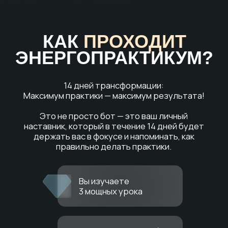
Бонус для интеграторов PWS — перечень проработок для
устранения программ старения.
— скидка на онлайн-мастерство 20% (только для тех, кто ещё
не оплатил, на повторное Мастерство в том числе)
Бонус для всех участников — стоимость одной моей
сессии с запросом по телу, здоровью, красоте, активации
своей силы и принятия себя за 25.000 ₽ (акция разовая
и действует только на одну консультацию)
— подробный гайд с артикулами и продуктами для красоты
и молодости.
— ⁠консультация моего личного «биохакера» со скидкой в 50%
Для тех, кто пока не знаком с методом PWS — специальные
условия на прохождение 25 потока PWS